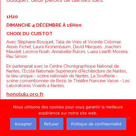
1H20
DIMANCHE 4 DÉCEMBRE À 16H00
CHOIX DU CUISTOT
S
Avec Stéphane Bouquet, Talia de Vries et Vicente Colomar,
Alexis Fichet, Laura Kirshenbaum, David Marques, Joachim
Maudet, Léonce Noah, Annabelle Pulcini, Luara Learth Moreira,
Pau Simon.
En partenariat avec le Centre Chorégraphique National de
Nantes, l’École Nationale Supérieure d’Architecture de Nantes,
le lieu unique - scène nationale de Nantes, La Soufflerie -
scène conventionnée de Rezé, le Théâtre Francine Vasse - Les
Laboratoires Vivants à Nantes.
honolulu.oro.fr
Nous utilisons des cookies pour vous garantir la meilleure
expérience sur notre site web.
Accepter
Refuser
Politique de confidentialité
THÉÂTRE FRANCINE VASSE - LES LABORATOIRES
VIVANTS