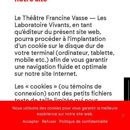
Le Théâtre Francine Vasse — Les
Laboratoire Vivants, en tant
qu’éditeur du présent site web,
pourra procéder à l’implantation
d’un cookie sur le disque dur de
votre terminal (ordinateur, tablette,
mobile etc.) afin de vous garantir
une navigation fluide et optimale
sur notre site Internet.
Les « cookies » (ou témoins de
connexion) sont des petits fichiers
texte de taille limitée qui nous
permettent de reconnaître votre
Nous utilisons des cookies pour vous garantir la meilleure
expérience sur notre site web.
ordinateur, votre tablette ou votre
mobile aux fins de personnaliser les
Accepter
Refuser
Politique de confidentialité
services que nous vous proposons.