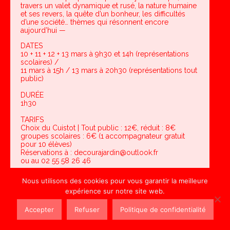
travers un valet dynamique et rusé, la nature humaine
et ses revers, la quête d’un bonheur, les difficultés
d’une société… thèmes qui résonnent encore
aujourd’hui —
DATES
10 + 11 + 12 + 13 mars à 9h30 et 14h (représentations
scolaires) /
11 mars à 15h / 13 mars à 20h30 (représentations tout
public)
DURÉE
1h30
TARIFS
Choix du Cuistot | Tout public : 12€, réduit : 8€
groupes scolaires : 6€ (1 accompagnateur gratuit
pour 10 élèves)
Réservations à : decourajardin@outlook.fr
ou au 02 55 58 26 46
Nous utilisons des cookies pour vous garantir la meilleure
expérience sur notre site web.
Accepter
Refuser
Politique de confidentialité