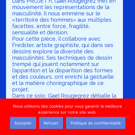
Dans PROJET h, Gaël Rougegrez met en
mouvement les représentations de la
masculinité. Il nous emmène sur le
«territoire des hommes» aux multiples
facettes, entre force, fragilité,
sensualité et dérision.
Pour cette pièce, il collabore avec
Fredster, artiste graphiste, qui dans ses
dessins explore la diversité des
masculinités. Ses techniques de dessin
trempé qui jouent notamment sur
l’apparition et la disparition des formes
et des couleurs, ont enrichi la gestuelle
et la matière chorégraphique de ce
projet.
Dans ce solo, Gael Rougegrez déballe la
grande collection des costumes
Nous utilisons des cookies pour vous garantir la meilleure
d’Homme. Il atteint les limites de
expérience sur notre site web.
l’équilibre, il explore les nuances, les
couleurs, les recoins, de ce qui mis bout
Accepter
Refuser
Politique de confidentialité
à bout constitue le paysage des
hommes.