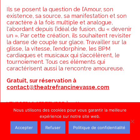
Ils se posent la question de l’Amour, son
existence, sa source, sa manifestation et son
caractère à la fois multiple et analogue,
l'abordant depuis l’idéal de fusion, du « devenir
un ». Par cette création, ils souhaitent revisiter
la danse de couple sur glace. Travailler sur la
glisse, la vitesse, l’endorphine, les BPM
cardiaques et musicaux qui s’accélèrent, le
tournoiement. Tous ces éléments qui
caractérisent aussi la rencontre amoureuse.
Gratuit, sur réservation à
contact@theatrefrancinevasse.com
VENDREDI 8 SEPTEMBRE À 14H30
Nous utilisons des cookies pour vous garantir la meilleure
expérience sur notre site web.
Accepter
Refuser
Politique de confidentialité
THÉÂTRE FRANCINE VASSE - LES LABORATOIRES
VIVANTS