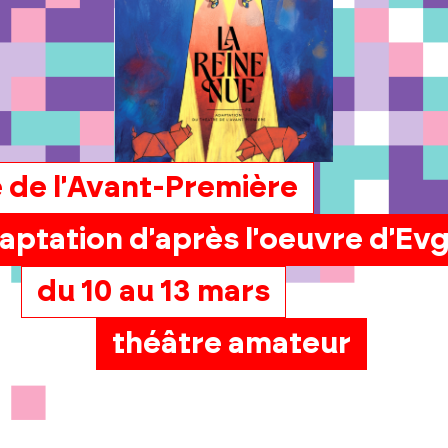
 de l'Avant-Première
aptation d'après l'oeuvre d'Ev
du 10 au 13 mars
théâtre amateur