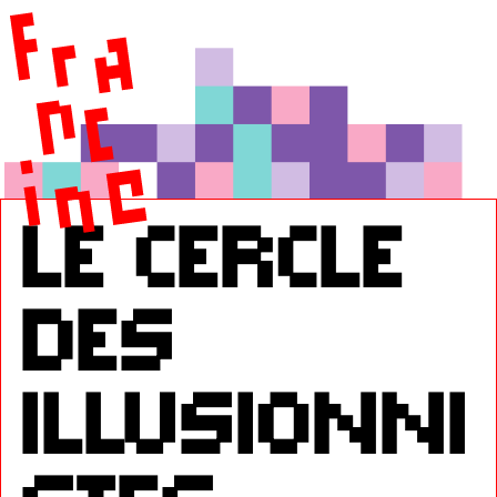
le cercle
des
illusionni