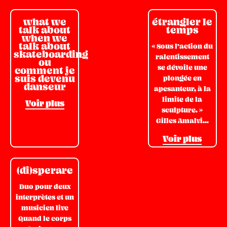
what we
étrangler le
talk about
temps
when we
talk about
« Sous l’action du
skateboarding
ralentissement
ou
se dévoile une
comment je
suis devenu
plongée en
danseur
apesanteur, à la
limite de la
Voir plus
sculpture. »
Gilles Amalvi...
Voir plus
(di)sperare
Duo pour deux
interprètes et un
musicien live
Quand le corps