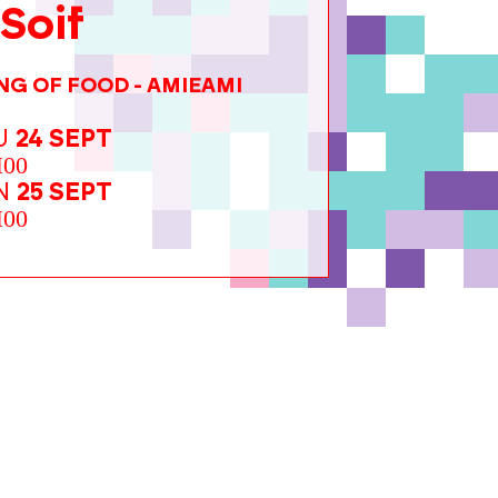
 Soif
G OF FOOD - AMIEAMI
U
24 SEPT
H00
N
25 SEPT
H00