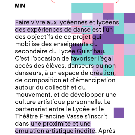
MIN
Faire vivre aux lycéennes et lycéens
des expériences de danse
est l’un
des objectifs de ce projet qui
mobilise des enseignants du
secondaire du Lycée Guist'hau.
C’est l’occasion de favoriser l’égal
accès des élèves, danseurs ou non
danseurs, à un espace de création,
de composition et d'émancipation
autour du collectif et du
mouvement, et de développer une
culture artistique personnelle. Le
partenariat entre le Lycée et le
Théâtre Francine Vasse s’inscrit
dans
une proximité et une
émulation artistique inédite
. Après