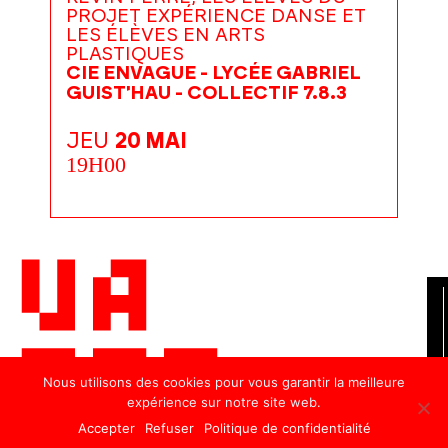
PROJET EXPÉRIENCE DANSE ET
LES ÉLÈVES EN ARTS
PLASTIQUES
CIE ENVAGUE - LYCÉE GABRIEL
GUIST'HAU - COLLECTIF 7.8.3
JEU
20 MAI
19H00
Nous utilisons des cookies pour vous garantir la meilleure
expérience sur notre site web.
Accepter
Refuser
Politique de confidentialité