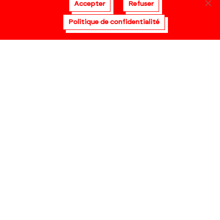
Accepter
Refuser
Politique de confidentialité
Visite virtuelle
Politique de
confidentialité
Mentions légales