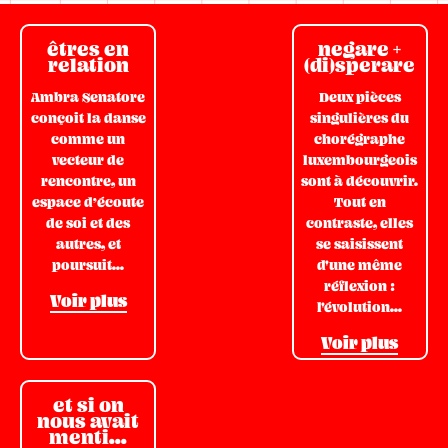
êtres en
negare +
relation
(di)sperare
Ambra Senatore
Deux pièces
conçoit la danse
singulières du
comme un
chorégraphe
vecteur de
luxembourgeois
rencontre, un
sont à découvrir.
espace d’écoute
Tout en
de soi et des
contraste, elles
autres, et
se saisissent
poursuit...
d'une même
réflexion :
Voir plus
l'évolution...
Voir plus
et si on
nous avait
menti...