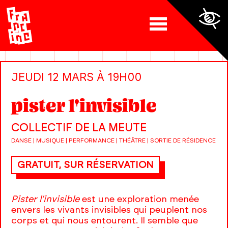
JEUDI 12 MARS À 19H00
pister l'invisible
COLLECTIF DE LA MEUTE
DANSE | MUSIQUE | PERFORMANCE | THÉÂTRE | SORTIE DE RÉSIDENCE
GRATUIT, SUR RÉSERVATION
Pister l’invisible
est une exploration menée
envers les vivants invisibles qui peuplent nos
corps et qui nous entourent. Il semble que