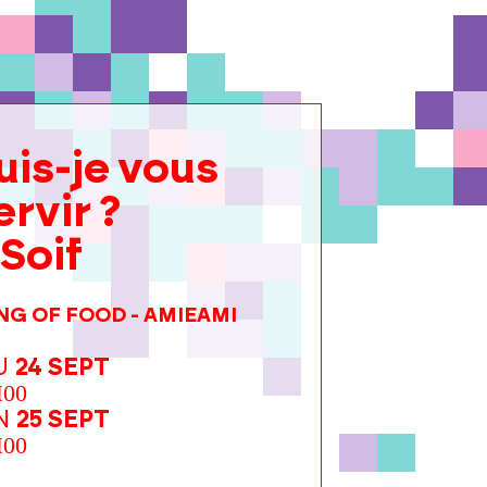
uis-je vous
ervir ?
 Soif
G OF FOOD - AMIEAMI
U
24 SEPT
H00
N
25 SEPT
H00