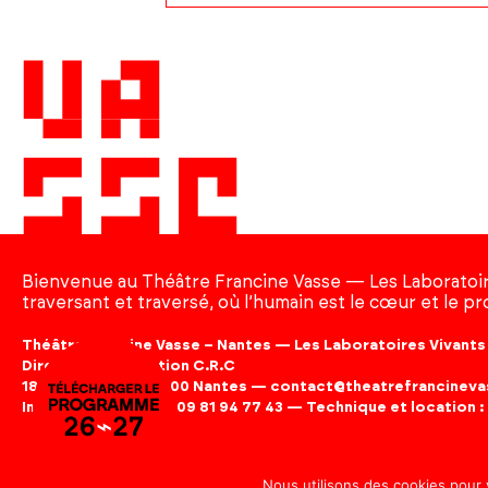
Bienvenue au Théâtre Francine Vasse — Les Laboratoir
traversant et traversé, où l’humain est le cœur et le pr
Théâtre Francine Vasse – Nantes — Les Laboratoires Vivants
Direction association C.R.C
18 rue Colbert, 44000 Nantes —
contact@theatrefrancinev
Infos et billetterie : 09 81 94 77 43 — Technique et location : 
© 2026 WWW.LESLABORATOIRESVIVANTS.COM — DESIGN MER
Nous utilisons des cookies pour 