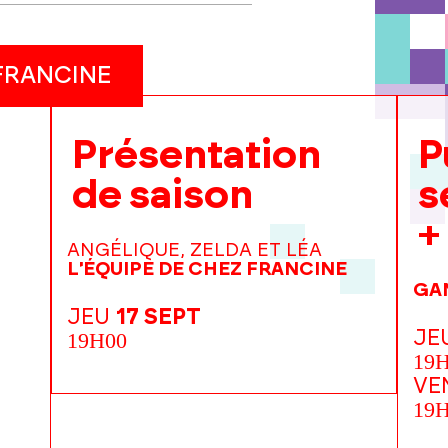
 FRANCINE
Présentation
P
de saison
s
+
ANGÉLIQUE, ZELDA ET LÉA
L'ÉQUIPE DE CHEZ FRANCINE
GAN
JEU
17 SEPT
JE
19H00
19
VE
19