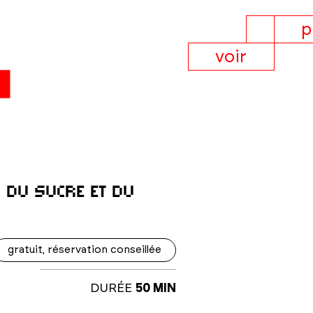
p
voir
s du sucre et du
gratuit, réservation conseillée
DURÉE
50 MIN