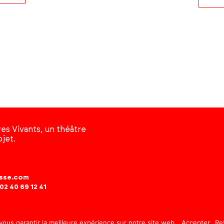
es Vivants, un théâtre
ojet.
asse.com
02 40 69 12 41
IADEG.COM / SITE ALAN FERRONNIÈRE LA TÊTE DANS LA TOILE — LICEN
vous garantir la meilleure expérience sur notre site web.
Accepter
Re