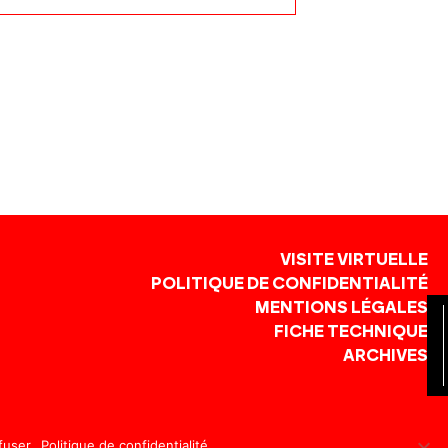
VISITE VIRTUELLE
POLITIQUE DE CONFIDENTIALITÉ
MENTIONS LÉGALES
FICHE TECHNIQUE
ARCHIVES
CES : PLATESV-R-2024–002102 / PLATESV-R-2024–002101
fuser
Politique de confidentialité