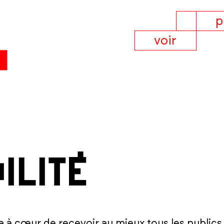
p
voir
ilité
a à cœur de recevoir au mieux tous les publics