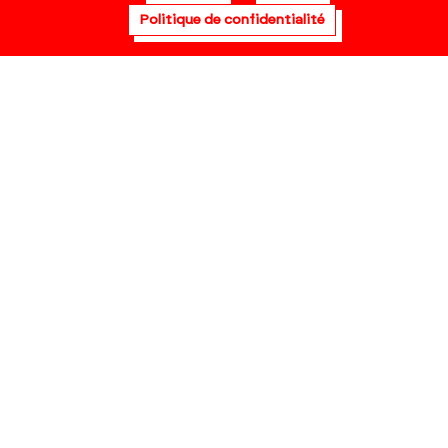
Politique de confidentialité
Visite virtuelle
Politique de
confidentialité
Mentions légales
Fiche technique