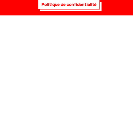
Politique de confidentialité
Visite virtuelle
Politique de
confidentialité
Mentions légales
Fiche technique