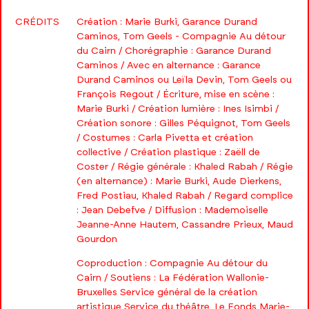
CRÉDITS
Création : Marie Burki, Garance Durand
Caminos, Tom Geels - Compagnie Au détour
du Cairn / Chorégraphie : Garance Durand
Caminos / Avec en alternance : Garance
Durand Caminos ou Leïla Devin, Tom Geels ou
François Regout / Écriture, mise en scène :
Marie Burki / Création lumière : Ines Isimbi /
Création sonore : Gilles Péquignot, Tom Geels
/ Costumes : Carla Pivetta et création
collective / Création plastique : Zaëll de
Coster / Régie générale : Khaled Rabah / Régie
(en alternance) : Marie Burki, Aude Dierkens,
Fred Postiau, Khaled Rabah / Regard complice
: Jean Debefve / Diffusion : Mademoiselle
Jeanne-Anne Hautem, Cassandre Prieux, Maud
Gourdon
Coproduction : Compagnie Au détour du
Cairn / Soutiens : La Fédération Wallonie-
Bruxelles Service général de la création
artistique Service du théâtre, Le Fonds Marie-