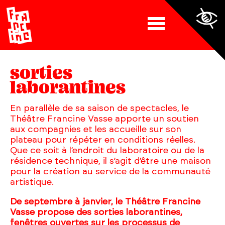
sorties
laborantines
En parallèle de sa saison de spectacles, le
Théâtre Francine Vasse apporte un soutien
aux compagnies et les accueille sur son
plateau pour répéter en conditions réelles.
Que ce soit à l’endroit du laboratoire ou de la
résidence technique, il s’agit d’être une maison
pour la création au service de la communauté
artistique.
De septembre à janvier, le Théâtre Francine
Vasse propose des sorties laborantines,
fenêtres ouvertes sur les processus de